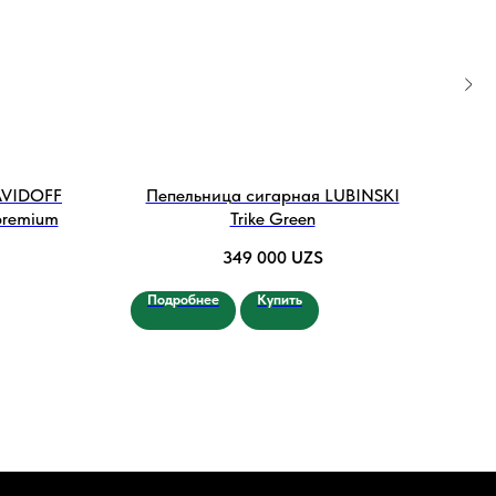
AVIDOFF
Пепельница сигарная LUBINSKI
Ги
 premium
Trike Green
349 000
UZS
Подробнее
Купить
По