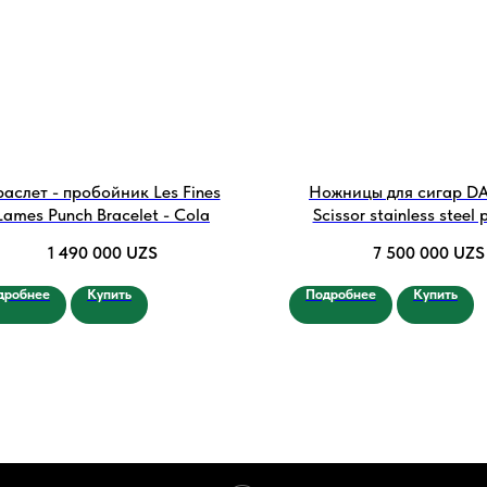
раслет - пробойник Les Fines
Ножницы для сигар D
Lames Punch Bracelet - Cola
Scissor stainless steel
1 490 000
UZS
7 500 000
UZS
дробнее
Купить
Подробнее
Купить