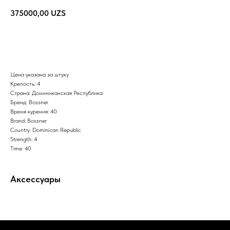
375000,00
UZS
Купить
Цена указана за штуку
Крепость: 4
Страна: Доминиканская Республика
Бренд: Bossner
Время курения: 40
Brand: Bossner
Country: Dominican Republic
Strength: 4
Time: 40
Аксессуары