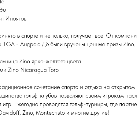
Дё
 Эм
он Иноятов
ринято в спорте и не только, получает все. От компан
а TGA - Андрею Дё были вручены ценные призы Zino:
ьница Zino ярко-желтого цвета
ами Zino Nicaragua Toro
традиционное сочетание спорта и отдыха на открытом 
шинство гольф-клубов позволяют своим игрокам нас
 игр. Ежегодно проводятся гольф-турниры, где партн
vidoff, Zino, Montecristo и многие другие!