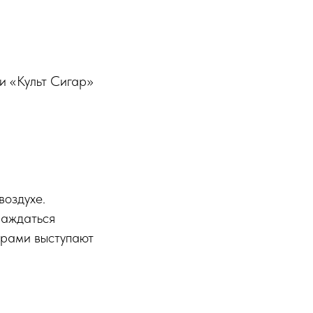
ии «Культ Сигар»
воздухе.
лаждаться
ерами выступают