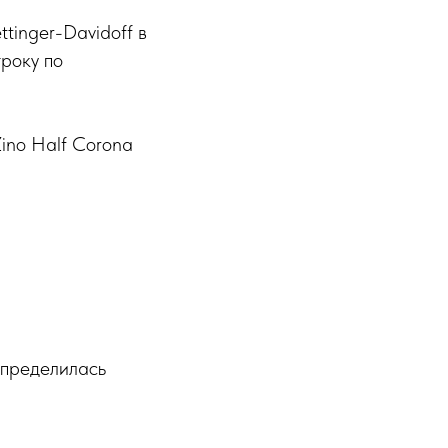
tinger-Davidoff в
року по
Zino Half Corona
спределилась