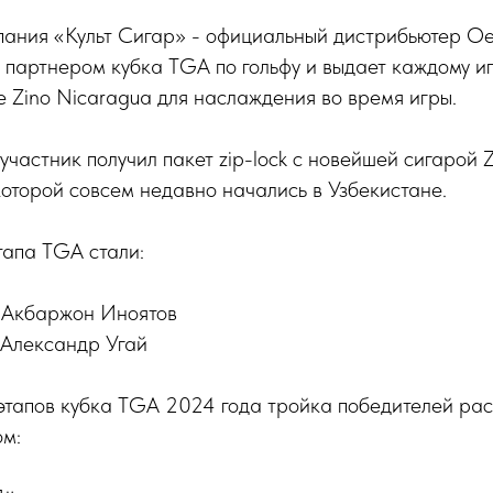
пания «Культ Сигар» - официальный дистрибьютер Oet
 партнером кубка TGA по гольфу и выдает каждому иг
 Zino Nicaragua для наслаждения во время игры.
 участник получил пакет zip-lock с новейшей сигарой 
которой совсем недавно начались в Узбекистане.
тапа TGA стали:
о Акбаржон Иноятов
о Александр Угай
 этапов кубка TGA 2024 года тройка победителей ра
м: