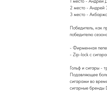
1 место - Андрей 
2 место - Андрей
3 место - Акбарж
Победитель, как п
победителю сезон
- Фирменная пепел
- Zip-lock с сигар
Гольф и сигары - 
Подавляющее боль
сигарами во время
сигарные бренды Da