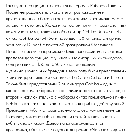
Гала-ужин традиционно прошел вечером в Pubexpo Гаваны.
После непродолжительного в этот раз ожидания и
приветственного бокала гости проходили в занимали места
за своими столами. Каждый из гостей получил традиционный
пакет участника, включая набор сигар Cohiba Behike из 4х
сигар: Cohiba 52-54-56 и новейшей 58, а также сигарную
зажигалку Dupont с памятной гравировкой Фестиваля.
Перед началом вечера можно было ознакомиться с лотами
предстоящего аукциона уникальных сигарных хьюмидоров,
содержащих от 150 до 650 сигар, где помимо
мультинациональных брендов в этом году были представлены
2 хьюмидора нишевых брендов - La Gloria Cubana и Punch.
Также были представлены 2 хьюмидора Cohiba - один с
классическим набором сигар и лимитированных выпусков, а
второй - исключительно с набором сигар премиальной линии
Behike. Гала началась как только в зал прибыл действующий
Президент Кубы - с традиционного слова ко-президентов
Habanos, которые поблагодарили гостей за лояльность
кубинским сигарам. Далее началась музыкальная
программа, объявление лауреатов премии «Человек года» по