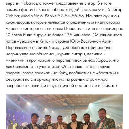
версии Habanos, а также представление сигар. В итоге
помимо фестивального набора каждый гость получил 5 сигар
Cohiba: Medio Siglo, Behike 52-54-56-58. Начался аукцион
хьюмидоров, которые являются определенным индикатором
мирового интереса к сигарам Habanos - в итоге за примерно
10 лотов было выручено более 17,5 млн евро. Основная часть
лотов «уехала» в Китай и страны Юго-Восточной Азии.
Параллельно с «битвой якодзум» обычные афисионадо
непринужденно общались, курили сигары, делились
мнениями и прогнозами о перспективах рынка. Хорошо, что
для большинства участников Фестиваль - это в первую
очередь повод приехать на Кубу, пообщаться с «братьями и
сестрами по сигарному листу» из разных стран мира,
попробовать новинки в аутентичной обстановке и климате.