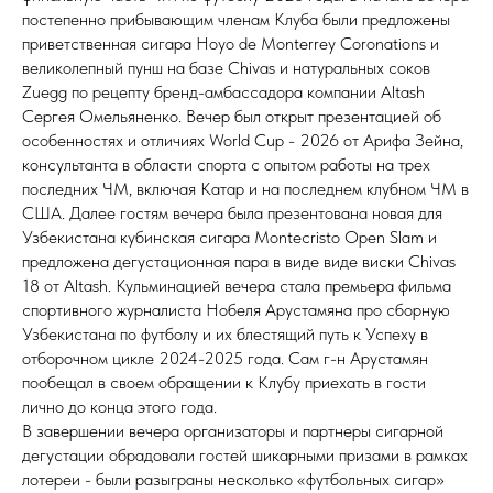
постепенно прибывающим членам Клуба были предложены
приветственная сигара Hoyo de Monterrey Coronations и
великолепный пунш на базе Chivas и натуральных соков
Zuegg по рецепту бренд-амбассадора компании Altash
Сергея Омельяненко. Вечер был открыт презентацией об
особенностях и отличиях World Cup - 2026 от Арифа Зейна,
консультанта в области спорта с опытом работы на трех
последних ЧМ, включая Катар и на последнем клубном ЧМ в
США. Далее гостям вечера была презентована новая для
Узбекистана кубинская сигара Montecristo Open Slam и
предложена дегустационная пара в виде виде виски Chivas
18 от Altash. Кульминацией вечера стала премьера фильма
спортивного журналиста Нобеля Арустамяна про сборную
Узбекистана по футболу и их блестящий путь к Успеху в
отборочном цикле 2024-2025 года. Сам г-н Арустамян
пообещал в своем обращении к Клубу приехать в гости
лично до конца этого года.
В завершении вечера организаторы и партнеры сигарной
дегустации обрадовали гостей шикарными призами в рамках
лотереи - были разыграны несколько «футбольных сигар»