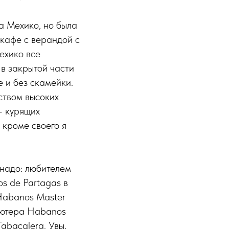
а Мехико, но была
 кафе с верандой с
ехико все
в закрытой части
е и без скамейки.
ством высоких
- курящих
 кроме своего я
онадо: любителем
s de Partagas в
Habanos Master
бьютера Habanos
abacalera. Увы,