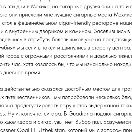
л в эти дни в Мехико, но сигарные друзья они на то и 
го они прислали мне лучшие сигарные места Мехико
стол в фешенебельном cigar-friendly ресторане нац
ни с внутренним двориком и камином. Заселившись в
одевшись в атрибуты болельщиков уже на предстоящи
умбия» мы сели в такси и двинулись в сторону центра.
ий город с огромными расстояниями и довольно тяже
очти час, хотя казалось бы, что мы изначально наход
в дневное время.
a действительно оказался достойным местом для тра
х путешественников : мы попробовали несколько блюд
лазна продегустировать пару шотов выдержаной текил
сь. Ну и, конечно, сигара. В Guadiana подают сигарн
о хьюмидора и сигар, увы, нет. Выбор пал, разумеется
ssner Goal EL Uzbekistan, который мы с запасом при