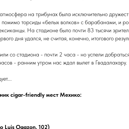
 атмосфера на трибунах была исключительно дружест
 помимо торсиды «белых волков» с барабанами, и рос
ксиканцы. На стадионе было почти 83 тысячи зрите
вого дня удался, не считая, конечно, итогового резул
или со стадиона - почти 2 часа - но успели добраться
часов - ранним утром нас ждал вылет в Гвадалахару.
ует….
ик cigar-friendly мест Мехико:
o Luis Ogazon, 102)