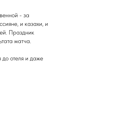
венной - за
сияне, и казахи, и
лей. Праздник
ьтата матча.
 до отеля и даже