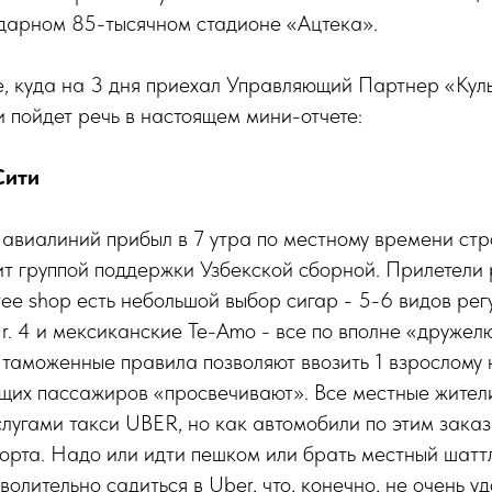
ндарном 85-тысячном стадионе «Ацтека».
, куда на 3 дня приехал Управляющий Партнер «Куль
 пойдет речь в настоящем мини-отчете:
Сити
авиалиний прибыл в 7 утра по местному времени ст
т группой поддержки Узбекской сборной. Прилетели 
ree shop есть небольшой выбор сигар - 5-6 видов ре
Nr. 4 и мексиканские Te-Amo - все по вполне «друже
 таможенные правила позволяют ввозить 1 взрослому 
щих пассажиров «просвечивают». Все местные жите
слугами такси UBER, но как автомобили по этим зака
рта. Надо или идти пешком или брать местный шаттл
зволительно садиться в Uber, что, конечно, не очень у