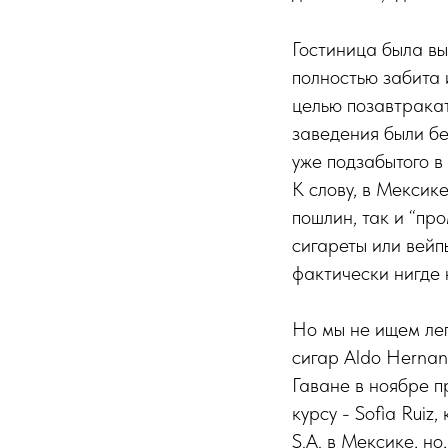
Гостиница была вы
полностью забита 
целью позавтракат
заведения были бе
уже подзабытого в
К слову, в Мексик
пошлин, так и “п
сигареты или вейп
фактически нигде 
Но мы не ищем лег
сигар Aldo Hernan
Гаване в ноябре п
курсу - Sofia Rui
S.A. в Мексике, н