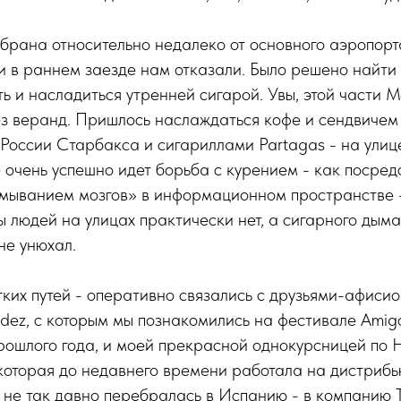
брана относительно недалеко от основного аэропорт
и в раннем заезде нам отказали. Было решено найти
ь и насладиться утренней сигарой. Увы, этой части М
з веранд. Пришлось наслаждаться кофе и сендвичем 
 России Старбакса и сигариллами Partagas - на улиц
е очень успешно идет борьба с курением - как посред
ромыванием мозгов» в информационном пространстве 
ы людей на улицах практически нет, а сигарного дыма
не унюхал.
ких путей - оперативно связались с друзьями-афиси
dez, с которым мы познакомились на фестивале Amigo
рошлого года, и моей прекрасной однокурсницей по 
z, которая до недавнего времени работала на дистри
о, не так давно перебралась в Испанию - в компанию T