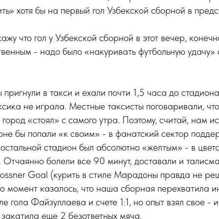
ть» хотя бы на первый гол Узбекской сборной в пред
ажу что гол у Узбекской сборной в этот вечер, конечно
ственным - надо было «накуривать футбольную удачу»
пригнули в такси и ехали почти 1,5 часа до стадиона.
ексика не играла. Местные таксисты поговаривали, чт
ород «стоял» с самого утра. Поэтому, считай, нам и
оне бы попали «к своим» - в фанатский сектор подд
 остальной стадион был абсолютно «желтым» - в цвет
 Отчаянно болели все 90 минут, доставали и талисм
Bossner Goal (курить в стиле Марадоны правда не реш
то момент казалось, что наша сборная перехватила и
е гола Файзуллаева и счете 1:1, но опыт взял свое - 
закатила еще 2 безответных мяча.