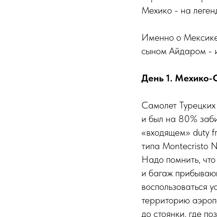
Мехико - на леге
Именно о Мексике
сыном Айдаром - и
День 1. Мехико-
Самолет Турецких 
и был на 80% заби
«входящем» duty f
типа Montecristo 
Надо помнить, что
и багаж прибываю
воспользоваться у
территорию аэропо
до стоянки, где по