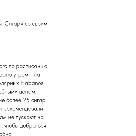
т Сигар» со своим
рого по расписанию
рано утром - на
гулярных Habanos
любным» ценам.
не более 25 сигар
ли рекомендовали
зам не пускают на
, чтобы добраться
добно.