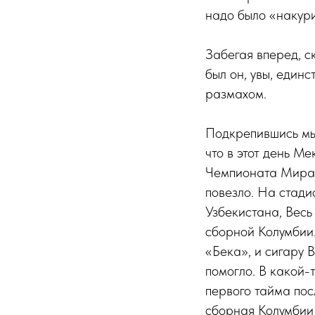
надо было «накури
Забегая вперед, ск
был он, увы, един
размахом.
Подкрепившись мы 
что в этот день М
Чемпионата Мира г
повезло. На стади
Узбекистана, Весь
сборной Колумбии.
«Бека», и сигару 
помогло. В какой-
первого тайма посл
сборная Колумбии 