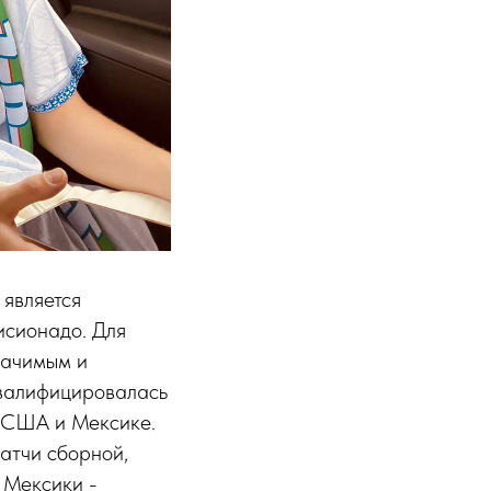
 является
исионадо. Для
начимым и
квалифицировалась
е, США и Мексике.
атчи сборной,
е Мексики -