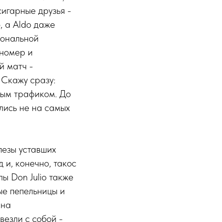
сигарные друзья -
, а Aldo даже
иональной
 номер и
й матч -
 Скажу сразу:
лым трафиком. До
ились не на самых
пезы уставших
 и, конечно, такос
ы Don Julio также
ые пепельницы и
 на
везли с собой -