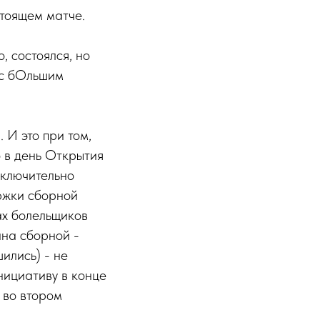
стоящем матче.
, состоялся, но
 с бОльшим
 И это при том,
о в день Открытия
сключительно
ержки сборной
ах болельщиков
ана сборной -
ились) - не
нициативу в конце
и во втором