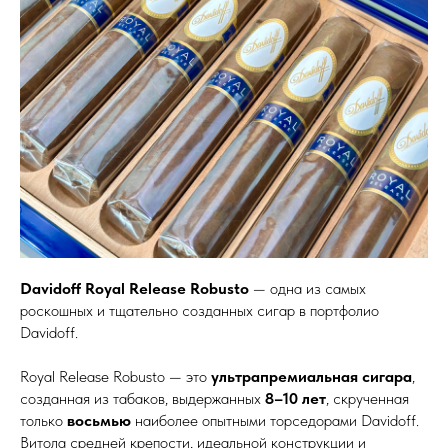
Davidoff Royal Release Robusto
— одна из самых
роскошных и тщательно созданных сигар в портфолио
Davidoff.
Royal Release Robusto — это
ультрапремиальная сигара
,
созданная из табаков, выдержанных
8–10 лет
, скрученная
только
восьмью
наиболее опытными торседорами Davidoff.
Витола средней крепости, идеальной конструкции и