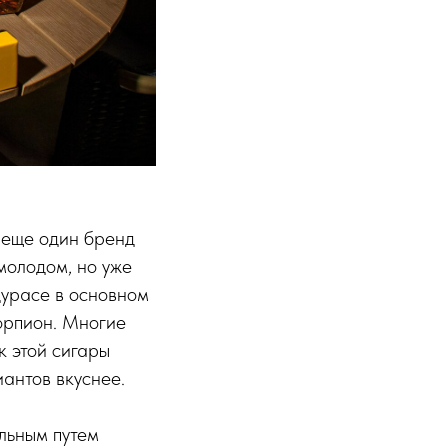
 еще один бренд
молодом, но уже
дурасе в основном
корпион. Многие
к этой сигары
иантов вкуснее.
льным путем