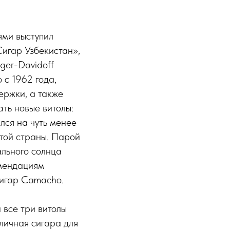
ями выступил
Сигар Узбекистан»,
ger-Davidoff
 с 1962 года,
ержки, а также
ть новые витолы:
лся на чуть менее
этой страны. Парой
льного солнца
омендациям
сигар Camacho.
 все три витолы
личная сигара для