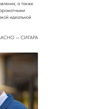
овления, а также
с ароматными
акой идеальной
 CAMACHO — СИГАРА