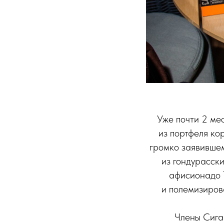
Уже почти 2 ме
из портфеля ко
громко заявившем
из гондурасски
афисионадо Т
и полемизирова
Члены Сига