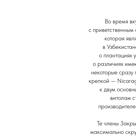
Во время вк
с приветственным 
которая явл
в Узбекистан
о плантациях 
о различиях име
некоторые сразу 
крепкой — Nicarag
к двум основ
витолам с
производителе
Те члены Закры
максимально скру