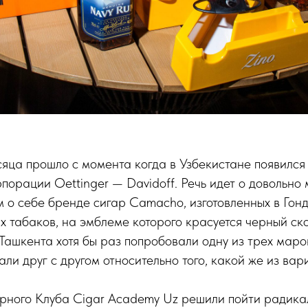
сяца прошло с момента когда в Узбекистане появился
рпорации Oettinger — Davidoff. Речь идет о довольно 
 о себе бренде сигар Camacho, изготовленных в Гон
х табаков, на эмблеме которого красуется черный с
ашкента хотя бы раз попробовали одну из трех маро
ли друг с другом относительно того, какой же из вар
рного Клуба Cigar Academy Uz решили пойти радика