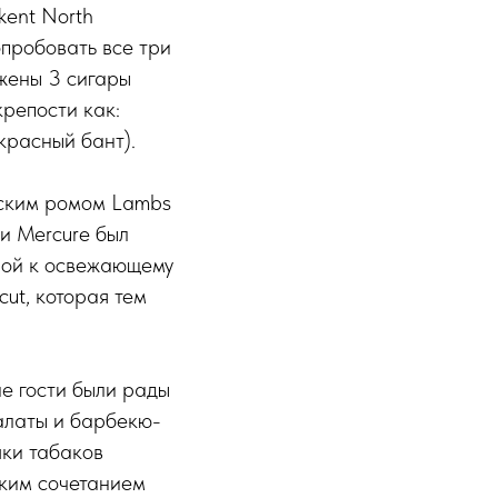
kent North
пробовать все три
жены 3 сигары
репости как:
красный бант).
нским ромом Lambs
и Mercure был
рой к освежающему
ut, которая тем
ие гости были рады
алаты и барбекю-
шки табаков
ким сочетанием