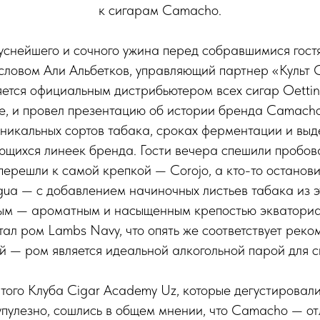
к сигарам Camacho.
уснейшего и сочного ужина перед собравшимися гост
словом Али Альбетков, управляющий партнер «Культ 
яется официальным дистрибьютером всех сигар Oettin
е, и провел презентацию об истории бренда Camacho
уникальных сортов табака, сроках ферментации и выд
ющихся линеек бренда. Гости вечера спешили пробова
перешли к самой крепкой — Corojo, а кто-то останови
ua — с добавлением начиночных листьев табака из 
ным — ароматным и насыщенным крепостью экваториа
тал ром Lambs Navy, что опять же соответствует рек
й — ром является идеальной алкогольной парой для 
того Клуба Cigar Academy Uz, которые дегустировали
пулезно, сошлись в общем мнении, что Camacho — от