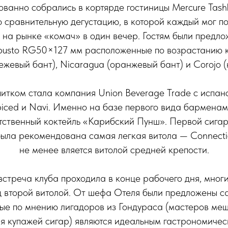
ованно собрались в кортярде гостиницы Mercure Tash
 сравнительную дегустацию, в которой каждый мог по
 на рынке «комач» в один вечер. Гостям были предло
usto RG50×127 мм расположенные по возрастанию к
бежевый бант), Nicaragua (оранжевый бант) и Corojo (
итком стала компания Union Beverage Trade c испа
Spiced и Navi. Именно на базе первого вида барменам
етственный коктейль «Карибский Пунш». Первой сига
ыла рекомендована самая легкая витола — Connectic
не менее вляется витолой средней крепости.
 встреча клуба проходила в конце рабочего дня, мног
д второй витолой. От шефа Отеля были предложены с
рые по мнению лигадоров из Гондураса (мастеров ме
я купажей сигар) являются идеальным гастрономичес