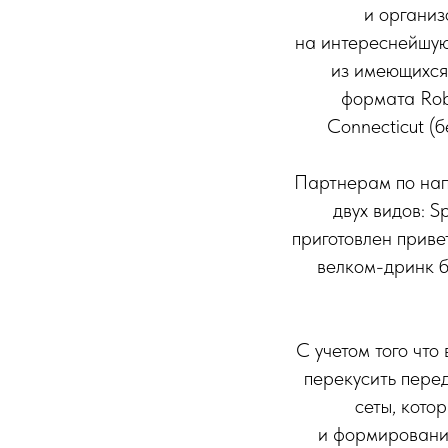
и организ
на интереснейшую
из имеющихся
формата Rob
Connecticut (
Партнерам по нап
двух видов: 
приготовлен прив
велком-дринк б
С учетом того что
перекусить пере
сеты, кото
и формировани