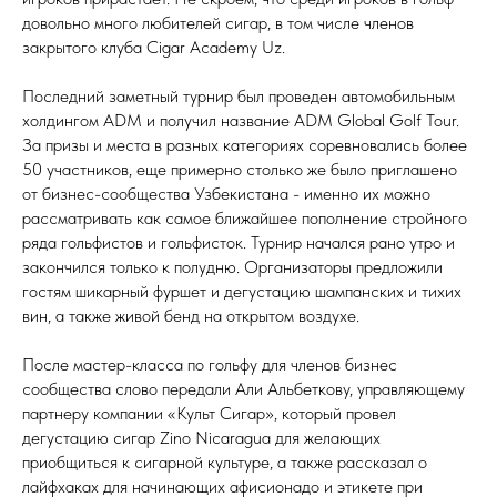
довольно много любителей сигар, в том числе членов
закрытого клуба Cigar Academy Uz.
Последний заметный турнир был проведен автомобильным
холдингом ADM и получил название ADM Global Golf Tour.
За призы и места в разных категориях соревновались более
50 участников, еще примерно столько же было приглашено
от бизнес-сообщества Узбекистана - именно их можно
рассматривать как самое ближайшее пополнение стройного
ряда гольфистов и гольфисток. Турнир начался рано утро и
закончился только к полудню. Организаторы предложили
гостям шикарный фуршет и дегустацию шампанских и тихих
вин, а также живой бенд на открытом воздухе.
После мастер-класса по гольфу для членов бизнес
сообщества слово передали Али Альбеткову, управляющему
партнеру компании «Культ Сигар», который провел
дегустацию сигар Zino Nicaragua для желающих
приобщиться к сигарной культуре, а также рассказал о
лайфхаках для начинающих афисионадо и этикете при