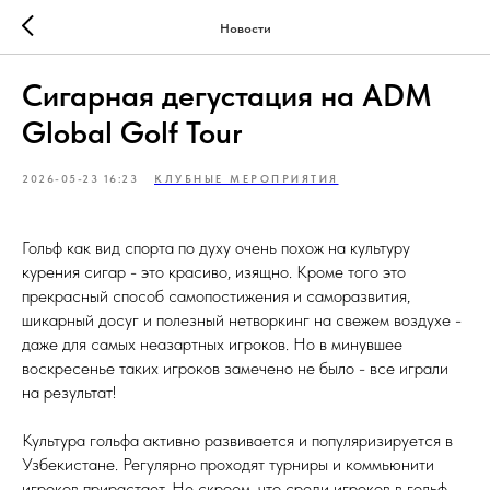
Новости
Сигарная дегустация на ADM
Global Golf Tour
2026-05-23 16:23
КЛУБНЫЕ МЕРОПРИЯТИЯ
Гольф как вид спорта по духу очень похож на культуру
курения сигар - это красиво, изящно. Кроме того это
прекрасный способ самопостижения и саморазвития,
шикарный досуг и полезный нетворкинг на свежем воздухе -
даже для самых неазартных игроков. Но в минувшее
воскресенье таких игроков замечено не было - все играли
на результат!
Культура гольфа активно развивается и популяризируется в
Узбекистане. Регулярно проходят турниры и коммьюнити
игроков прирастает. Не скроем, что среди игроков в гольф