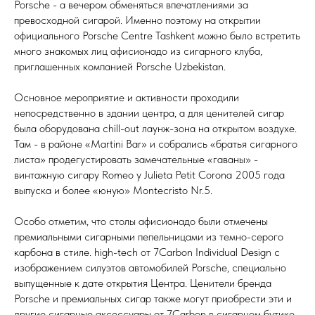
Porsche - а вечером обменяться впечатлениями за
превосходной сигарой. Именно поэтому на открытии
официального Porsche Centre Tashkent можно было встретить
много знакомых лиц афисионадо из сигарного клуба,
приглашенных компанией Porsche Uzbekistan.
Основное мероприятие и активности проходили
непосредственно в здании центра, а для ценителей сигар
была оборудована chill-out лаунж-зона на открытом воздухе.
Там - в районе «Martini Bar» и собрались «братья сигарного
листа» продегустировать замечательные «гаваны» -
винтажную сигару Romeo y Julieta Petit Corona 2005 года
выпуска и более «юную» Montecristo Nr.5.
Особо отметим, что столы афисионадо были отмечены
премиальными сигарными пепельницами из темно-серого
карбона в стиле. high-tech от 7Carbon Individual Design с
изображением силуэтов автомобилей Porsche, специально
выпущенные к дате открытия Центра. Ценители бренда
Porsche и премиальных сигар также могут приобрести эти и
другие сигарные аксессуары от 7Carbon в сигарном бутике