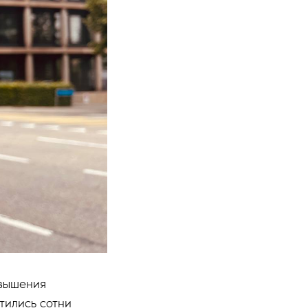
овышения
тились сотни