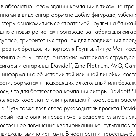
 в абсолютно новом здании компании в тихом центре 
ннами в виде сигар формата добле фигурадо, узбеки
ютеры ознакомились со стратегией Группы на ближай
ию о новых регионах производства табака для сигар,
урасе, приоритетных странах для продвижения проду
разных брендов из портфеля Группы. Линус Маттиссо
тинга очень наглядно изложил материал о структуре
сигары и сигариллы Davidoff, Zino Platinum, AVO, Cama
я информацию об истории той или иной линейки, сост
ости, форматах и подходящих алкогольный или безалк
сь, что для бестселлера компании сигары Davidoff S
вляется кофе латте или ирландский кофе, если расс
ю. Чуть позже взял слово руководитель проекта David
орый подготовил и провел очень содержательную лекц
остоянное повышение квалификации консультантов п
видуальными клиентами. В частности интересным был 