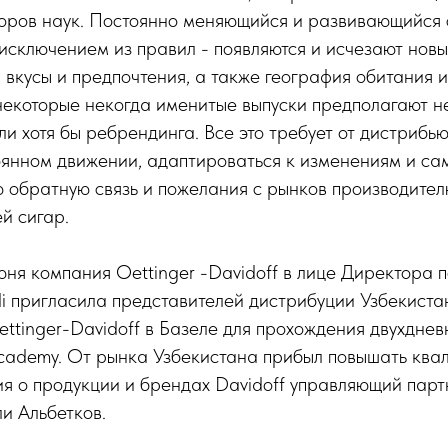
торов наук. Постоянно меняющийся и развивающийся
 исключением из правил - появляются и исчезают нов
 вкусы и предпочтения, а также география обитания и
некоторые некогда именитые выпуски предполагают 
и хотя бы ребрендинга. Все это требует от дистрибь
оянном движении, адаптироваться к изменениям и са
 обратную связь и пожелания с рынков производител
й сигар.
юня компания Oettinger -Davidoff в лице Директора
i пригласила представителей дистрибуции Узбекиста
tinger-Davidoff в Базеле для прохождения двухднев
Academy. От рынка Узбекистана прибыл повышать ква
ия о продукции и брендах Davidoff управляющий пар
ли Альбетков.