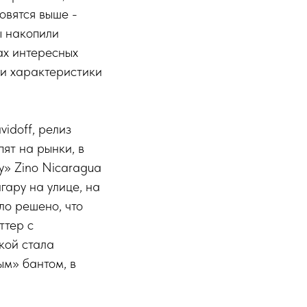
овятся выше -
ы накопили
тах интересных
 и характеристики
idoff, релиз
ят на рынки, в
у» Zino Nicaragua
гару на улице, на
ло решено, что
ттер с
кой стала
ым» бантом, в