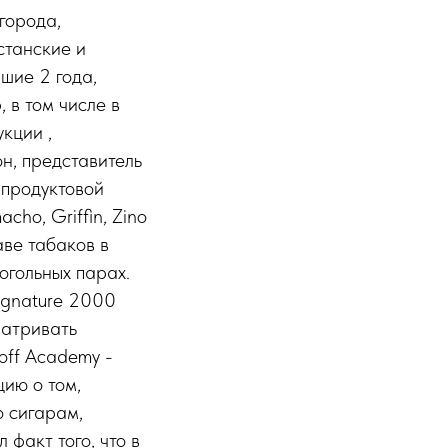
города,
станские и
шие 2 года,
 в том числе в
кции ,
н, представитель
 продуктовой
cho, Griffin, Zino
аве табаков в
огольных парах.
ignature 2000
матривать
off Academy -
ию о том,
о сигарам,
факт того, что в