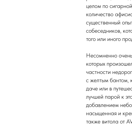
целом по сигарной
количество афисио
существенный опыт
собеседников, кот
того или иного про
Несомненно очень 
которых произошел
частности недорог
с желтым бантом, 
даче или в путеше
лучшей парой к это
добавлением небол
насыщенная и креп
также витола от AV