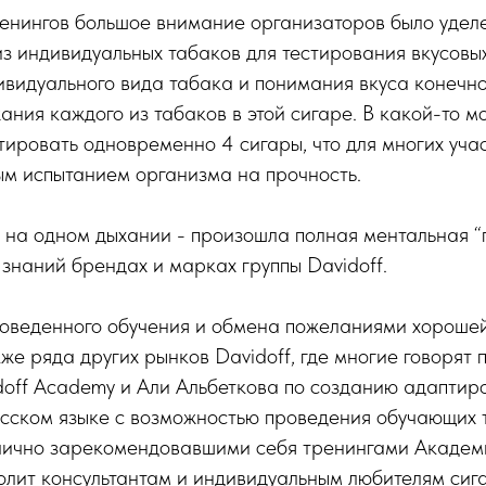
ренингов большое внимание организаторов было удел
из индивидуальных табаков для тестирования вкусовы
ивидуального вида табака и понимания вкуса конечно
ния каждого из табаков в этой сигаре. В какой-то 
тировать одновременно 4 сигары, что для многих уча
ым испытанием организма на прочность.
 на одном дыхании - произошла полная ментальная “
знаний брендах и марках группы Davidoff.
роведенного обучения и обмена пожеланиями хорошей
же ряда других рынков Davidoff, где многие говорят п
doff Academy и Али Альбеткова по созданию адаптир
усском языке с возможностью проведения обучающих 
тлично зарекомендовавшими себя тренингами Академи
зволит консультантам и индивидуальным любителям сиг