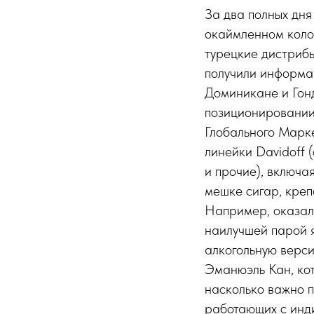
За два полных дня
окаймленном коло
турецкие дистрибь
получили информац
Доминикане и Гонд
позиционировании 
Глобального Марке
линейки Davidoff (
и прочие), включа
мешке сигар, креп
Например, оказало
наилучшей парой я
алкогольную верси
Эманюэль Кан, кот
насколько важно п
работающих с инди