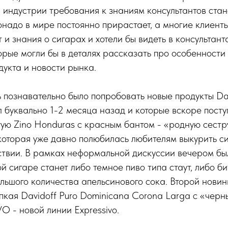
 индустрии требования к знаниям консультантов стан
надо в мире постоянно прирастает, а многие клиент
 и знания о сигарах и хотели бы видеть в консультан
орые могли бы в деталях рассказать про особенности
дукта и новости рынка.
познавательно было попробовать новые продукты Dav
 буквально 1-2 месяца назад и которые вскоре поступ
ую Zino Honduras с красным бантом - «родную сестр
которая уже давно полюбилась любителям выкурить си
ствии. В рамках неформальной дискуссии вечером бы
й сигаре станет либо темное пиво типа стаут, либо би
ьшого количества апельсинового сока. Второй новин
кая Davidoff Puro Dominicana Corona Larga c «черн
O - новой линии Expressivo.