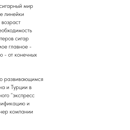
 сигарный мир
ые линейки
 возраст
необходимость
ютеров сигар
мое главное -
ю - от конечных
 по развивающимся
на и Турции в
ного “экспресс
лификацию и
тнер компании