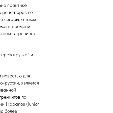
ено практике
х рецепторов по
й сигары, а также
момент времени
стников тренинга
перезагрузка” и
 новостью для
о-русски, является
ованной
тренингов по
и Habanos (Junior
ар более