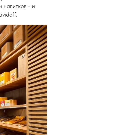
и напитков - и
vidoff.