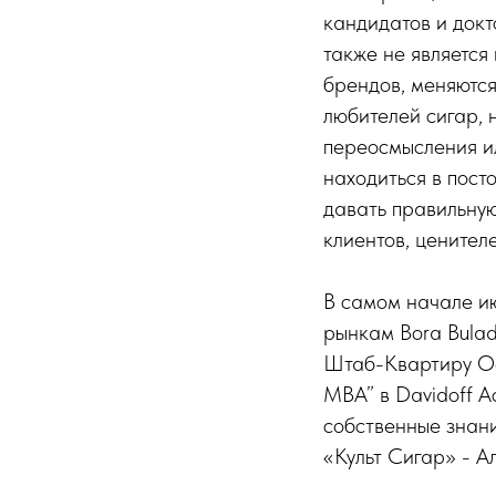
кандидатов и док
также не является
брендов, меняются
любителей сигар, 
переосмысления ил
находиться в пост
давать правильную
клиентов, ценителе
В самом начале и
рынкам Bora Bulad
Штаб-Квартиру Oet
MBA” в Davidoff 
собственные знан
«Культ Сигар» - А