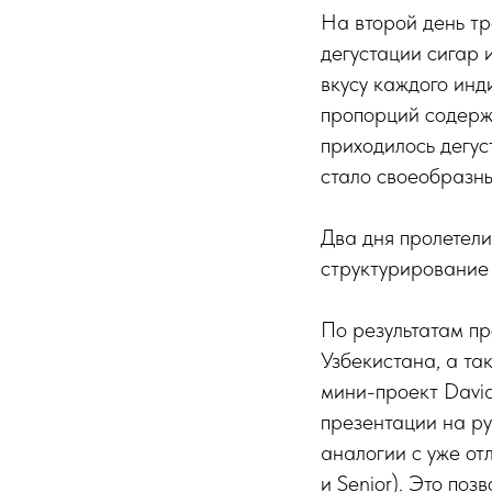
На второй день т
дегустации сигар 
вкусу каждого инд
пропорций содержа
приходилось дегус
стало своеобразн
Два дня пролетели
структурирование 
По результатам п
Узбекистана, а так
мини-проект Davi
презентации на р
аналогии с уже о
и Senior). Это по