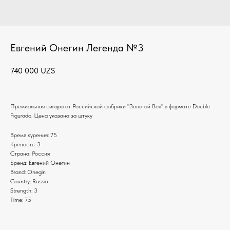
Евгений Онегин Легенда №3
740 000
UZS
Премиальная сигара от Российской фабрики "Золотой Век" в формате Double
Figurado. Цена указана за штуку
Время курения: 75
Крепость: 3
Страна: Россия
Бренд: Евгений Онегин
Brand: Onegin
Country: Russia
Strength: 3
Time: 75