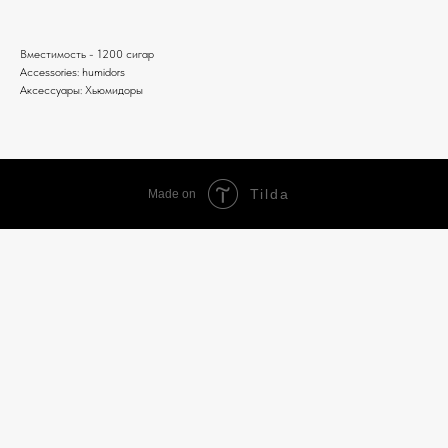
Вместимость - 1200 сигар
Accessories: humidors
Аксессуары: Хьюмидоры
Tilda
Made on