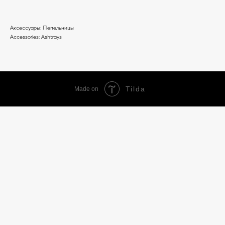
Аксессуары: Пепельницы
Accessories: Ashtrays
Tilda
Made on